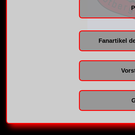
P
Fanartikel d
Vors
G